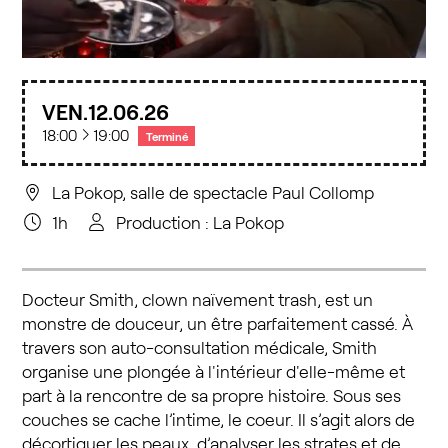
VEN.
12
06
26
à
18:00
19:00
Terminé
La Pokop, salle de spectacle Paul Collomp
1h
Production : La Pokop
Docteur Smith, clown naïvement trash, est un
monstre de douceur, un être parfaitement cassé. À
travers son auto-consultation médicale, Smith
organise une plongée à l'intérieur d'elle-même et
part à la rencontre de sa propre histoire. Sous ses
couches se cache l’intime, le coeur. Il s’agit alors de
décortiquer les peaux, d’analyser les strates et de