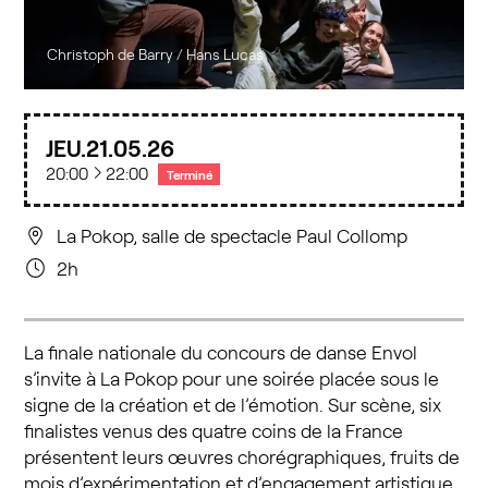
Christoph de Barry / Hans Lucas
JEU.
21
05
26
à
20:00
22:00
Terminé
La Pokop, salle de spectacle Paul Collomp
2h
La finale nationale du concours de danse Envol
s’invite à La Pokop pour une soirée placée sous le
signe de la création et de l’émotion. Sur scène, six
finalistes venus des quatre coins de la France
présentent leurs œuvres chorégraphiques, fruits de
mois d’expérimentation et d’engagement artistique.