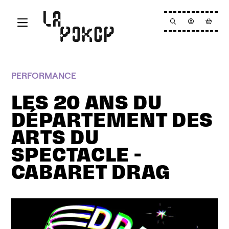
Aller au contenu principal
Programmation
PERFORMANCE
La Pokop
LES 20 ANS DU
Résidence
DÉPARTEMENT DES
ARTS DU
Actualités
SPECTACLE -
Billetterie
CABARET DRAG
Infos pratiques
Newsletter
Nous contacter