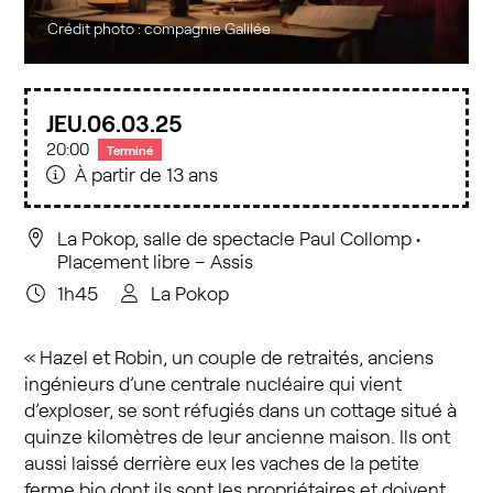
Crédit photo : compagnie Galilée
JEU.
06
03
25
20:00
Terminé
À partir de 13 ans
La Pokop, salle de spectacle Paul Collomp
•
Placement libre – Assis
1h45
La Pokop
« Hazel et Robin, un couple de retraités, anciens
ingénieurs d’une centrale nucléaire qui vient
d’exploser, se sont réfugiés dans un cottage situé à
quinze kilomètres de leur ancienne maison. Ils ont
aussi laissé derrière eux les vaches de la petite
ferme bio dont ils sont les propriétaires et doivent