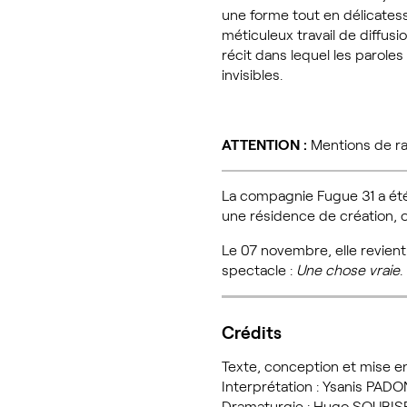
une forme tout en délicatess
méticuleux travail de diffusi
récit dans lequel les parole
invisibles.
ATTENTION :
Mentions de rac
La compagnie Fugue 31 a été 
une résidence de création, o
Le 07 novembre, elle revien
spectacle :
Une chose vraie
.
Crédits
Texte, conception et mise
Interprétation : Ysanis PA
Dramaturgie : Hugo SOUBI