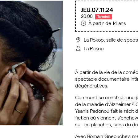
JEU.
07
11
24
20:00
Terminé
À partir de 14 ans
La Pokop, salle de spect
La Pokop
À partir de la vie de la co
spectacle documentaire inti
dégénératives.
Comment se construit une j
de la maladie d’Alzheimer ? 
Ysanis Padonou fait le récit 
fiction où viennent s’enchevê
sur les planches, sens du dou
Avec Romain Gneouchev, mett