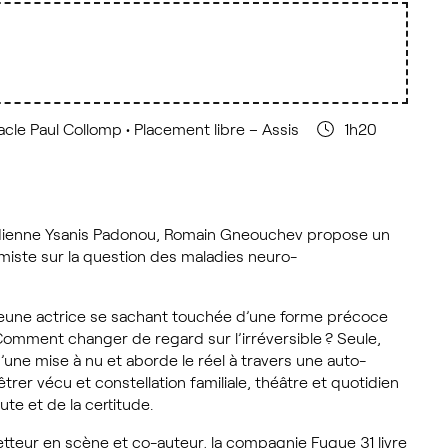
acle Paul Collomp
• Placement libre – Assis
1h20
médienne Ysanis Padonou, Romain Gneouchev propose un
miste sur la question des maladies neuro-
eune actrice se sachant touchée d’une forme précoce
Comment changer de regard sur l’irréversible ? Seule,
d’une mise à nu et aborde le réel à travers une auto-
trer vécu et constellation familiale, théâtre et quotidien
te et de la certitude.
eur en scène et co-auteur, la compagnie Fugue 31 livre