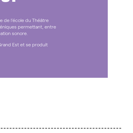
 de l’école du Théâtre
céniques permettant, entre
ation sonore.
rand Est et se produit