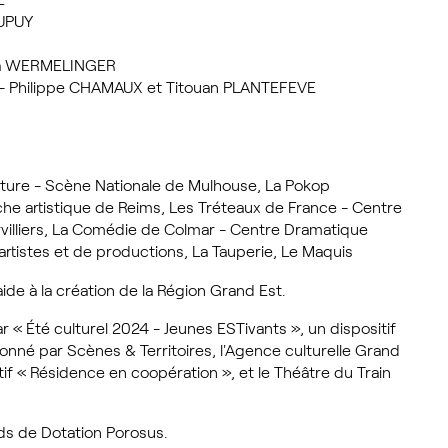
DUPUY
Léa WERMELINGER
- Philippe CHAMAUX et Titouan PLANTEFEVE
lature - Scène Nationale de Mulhouse, La Pokop
riche artistique de Reims, Les Tréteaux de France - Centre
villiers, La Comédie de Colmar - Centre Dramatique
artistes et de productions, La Tauperie, Le Maquis
aide à la création de la Région Grand Est.
ar
«
Été culturel 2024 - Jeunes ESTivants
»
, un dispositif
nné par Scènes & Territoires, l'Agence culturelle Grand
tif
«
Résidence en coopération
»
, et le Théâtre du Train
ds de Dotation Porosus.