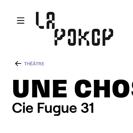
Aller au contenu principal
THÉÂTRE
UNE CHO
Cie Fugue 31