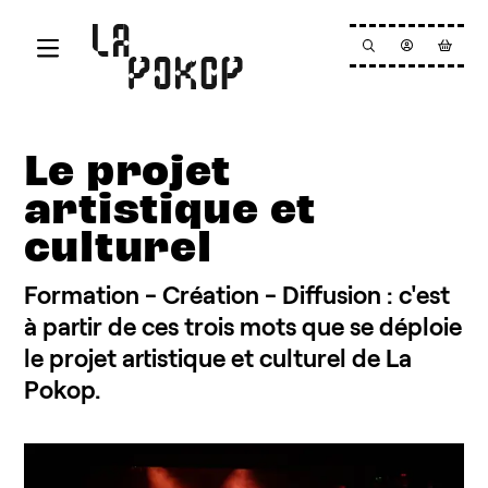
Aller au contenu principal
Le projet
Programmation
artistique et
La Pokop
culturel
Résidence
Actualités
Formation - Création - Diffusion : c'est
à partir de ces trois mots que se déploie
Billetterie
Infos pratiques
le projet artistique et culturel de La
Newsletter
Pokop.
Nous contacter