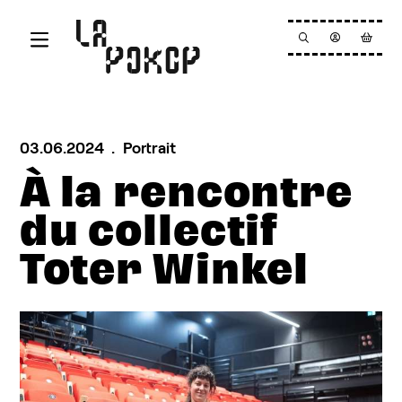
Aller au contenu principal
Programmation
La Pokop
03.06.2024
.
Portrait
À la rencontre
Résidence
du collectif
Actualités
Toter Winkel
Billetterie
Infos pratiques
Newsletter
Nous contacter